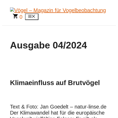
Zum
Inhalt
springen
0
Menü
Ausgabe 04/2024
Klimaeinfluss auf Brutvögel
Text & Foto: Jan Goedelt – natur-linse.de
Der Klimawandel hat für die europäische