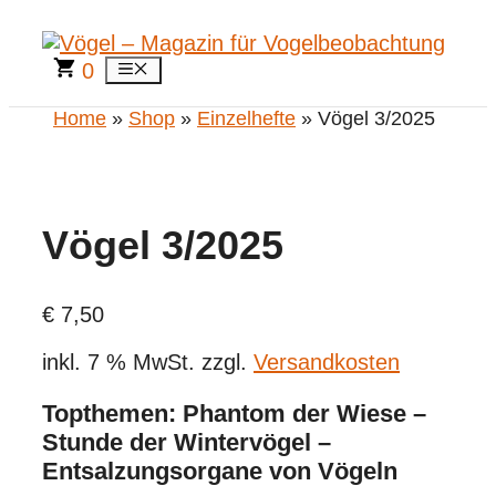
Zum
Inhalt
springen
0
Menü
Home
»
Shop
»
Einzelhefte
» Vögel 3/2025
Vögel 3/2025
€
7,50
inkl. 7 % MwSt.
zzgl.
Versandkosten
Topthemen: Phantom der Wiese –
Stunde der Wintervögel –
Entsalzungsorgane von Vögeln