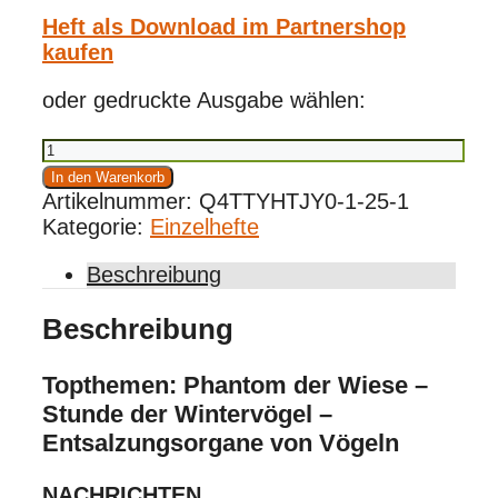
Heft als Download im Partnershop
kaufen
oder gedruckte Ausgabe wählen:
Vögel
3/2025
In den Warenkorb
Menge
Artikelnummer:
Q4TTYHTJY0-1-25-1
Kategorie:
Einzelhefte
Beschreibung
Beschreibung
Topthemen: Phantom der Wiese –
Stunde der Wintervögel –
Entsalzungsorgane von Vögeln
NACHRICHTEN