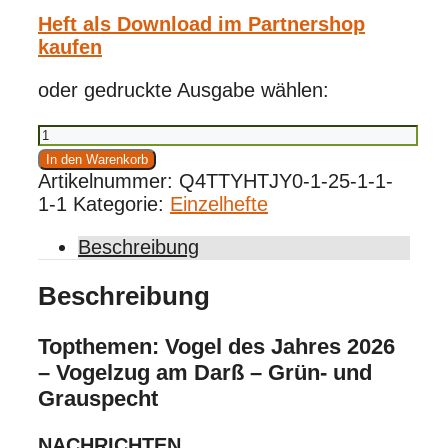
Heft als Download im Partnershop
kaufen
oder gedruckte Ausgabe wählen:
Vögel
6/2025
In den Warenkorb
Menge
Artikelnummer:
Q4TTYHTJY0-1-25-1-1-
1-1
Kategorie:
Einzelhefte
Beschreibung
Beschreibung
Topthemen: Vogel des Jahres 2026
– Vogelzug am Darß – Grün- und
Grauspecht
NACHRICHTEN