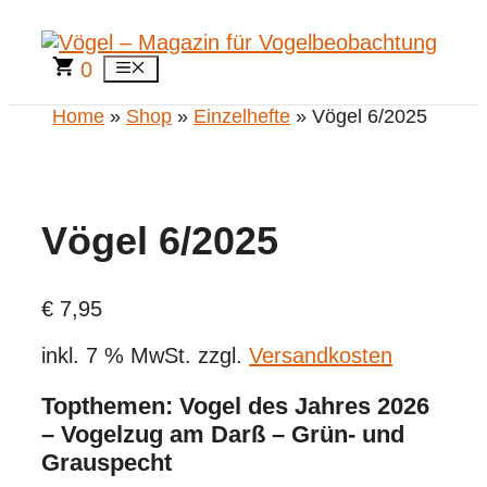
Zum
Inhalt
springen
0
Menü
Home
»
Shop
»
Einzelhefte
» Vögel 6/2025
Vögel 6/2025
€
7,95
inkl. 7 % MwSt.
zzgl.
Versandkosten
Topthemen: Vogel des Jahres 2026
– Vogelzug am Darß – Grün- und
Grauspecht