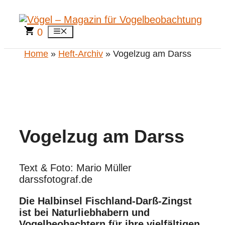
Zum
Inhalt
springen
0
Menü
Home
»
Heft-Archiv
» Vogelzug am Darss
Vogelzug am Darss
Text & Foto: Mario Müller
darssfotograf.de
Die Halbinsel Fischland-Darß-Zingst
ist bei Naturliebhabern und
Vogelbeobachtern für ihre vielfältigen