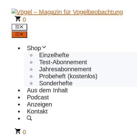
Zum
Inhalt
springen
0
Menü
Menü
Shop
Einzelhefte
Test-Abonnement
Jahresabonnement
Probeheft (kostenlos)
Sonderhefte
Aus dem Inhalt
Podcast
Anzeigen
Kontakt
0