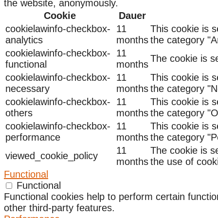
the website, anonymously.
Cookie
Dauer
cookielawinfo-checkbox-
11
This cookie is 
analytics
months
the category "An
cookielawinfo-checkbox-
11
The cookie is s
functional
months
cookielawinfo-checkbox-
11
This cookie is 
necessary
months
the category "N
cookielawinfo-checkbox-
11
This cookie is 
others
months
the category "O
cookielawinfo-checkbox-
11
This cookie is 
performance
months
the category "
11
The cookie is s
viewed_cookie_policy
months
the use of cook
Functional
Functional
Functional cookies help to perform certain functio
other third-party features.