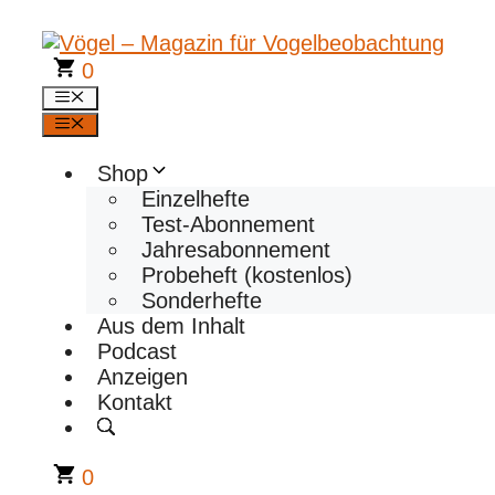
Zum
Inhalt
springen
0
Menü
Menü
Shop
Einzelhefte
Test-Abonnement
Jahresabonnement
Probeheft (kostenlos)
Sonderhefte
Aus dem Inhalt
Podcast
Anzeigen
Kontakt
0