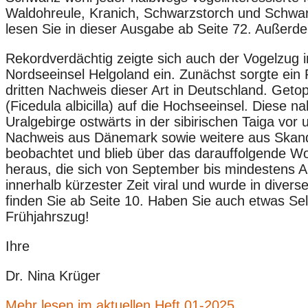
Waldohreule, Kranich, Schwarzstorch und Schwarz
lesen Sie in dieser Ausgabe ab Seite 72. Außerd
Rekordverdächtig zeigte sich auch der Vogelzug 
Nordseeinsel Helgoland ein. Zunächst sorgte ein
dritten Nachweis dieser Art in Deutschland. Ge
(Ficedula albicilla) auf die Hochseeinsel. Dies
Uralgebirge ostwärts in der sibirischen Taiga vo
Nachweis aus Dänemark sowie weitere aus Skandi
beobachtet und blieb über das darauffolgende Wo
heraus, die sich von September bis mindestens 
innerhalb kürzester Zeit viral und wurde in diver
finden Sie ab Seite 10. Haben Sie auch etwas Sel
Frühjahrszug!
Ihre
Dr. Nina Krüger
Mehr lesen im aktuellen Heft 01-2025..