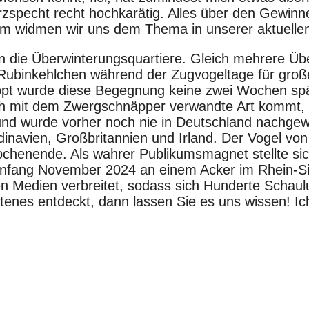
specht recht hochkarätig. Alles über den Gewinne
em widmen wir uns dem Thema in unserer aktuelle
in die Überwinterungsquartiere. Gleich mehrere Ü
 Rubinkehlchen während der Zugvogeltage für groß
toppt wurde diese Begegnung keine zwei Wochen sp
e nah mit dem Zwergschnäpper verwandte Art kommt
r und wurde vorher noch nie in Deutschland nachgew
navien, Großbritannien und Irland. Der Vogel von
chenende. Als wahrer Publikumsmagnet stellte sic
Anfang November 2024 an einem Acker im Rhein-Sie
sen Medien verbreitet, sodass sich Hunderte Schaul
tenes entdeckt, dann lassen Sie es uns wissen! Ich