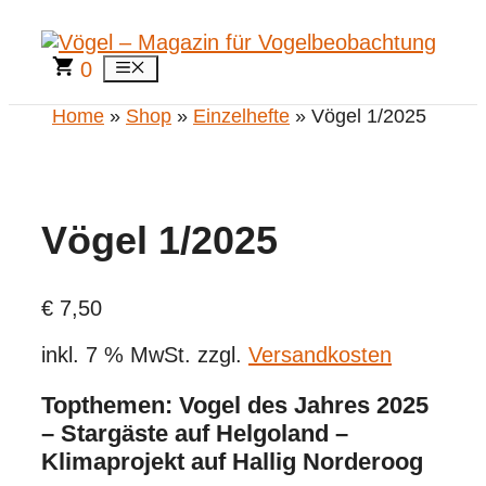
Zum
Inhalt
springen
0
Menü
Home
»
Shop
»
Einzelhefte
» Vögel 1/2025
Vögel 1/2025
€
7,50
inkl. 7 % MwSt.
zzgl.
Versandkosten
Topthemen: Vogel des Jahres 2025
– Stargäste auf Helgoland –
Klimaprojekt auf Hallig Norderoog