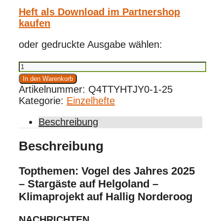
Heft als Download im Partnershop
kaufen
oder gedruckte Ausgabe wählen:
Vögel
1/2025
In den Warenkorb
Menge
Artikelnummer:
Q4TTYHTJY0-1-25
Kategorie:
Einzelhefte
Beschreibung
Beschreibung
Topthemen: Vogel des Jahres 2025
– Stargäste auf Helgoland –
Klimaprojekt auf Hallig Norderoog
NACHRICHTEN