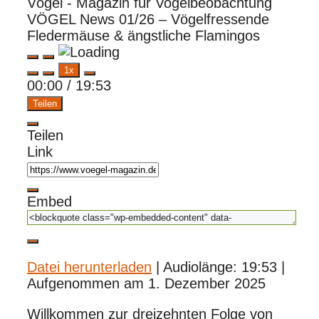
Vögel - Magazin für Vogelbeobachtung
VÖGEL News 01/26 – Vögelfressende
Fledermäuse & ängstliche Flamingos
Play
Pause
1x
Episode
Episode
00:00
/
19:53
Teilen
Teilen
Link
Embed
Datei herunterladen
|
Audiolänge: 19:53
|
Aufgenommen am 1. Dezember 2025
Willkommen zur dreizehnten Folge von