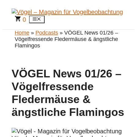
Zum
Inhalt
springen
0
Menü
Home
»
Podcasts
» VÖGEL News 01/26 –
Vögelfressende Fledermäuse & ängstliche
Flamingos
VÖGEL News 01/26 –
Vögelfressende
Fledermäuse &
ängstliche Flamingos