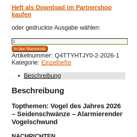
Heft als Download im Partnershop
kaufen
oder gedruckte Ausgabe wählen:
Vögel
1/2026
In den Warenkorb
Menge
Artikelnummer:
Q4TTYHTJY0-2-2026-1
Kategorie:
Einzelhefte
Beschreibung
Beschreibung
Topthemen: Vogel des Jahres 2026
– Seidenschwänze – Alarmierender
Vogelschwund
NACHRICHTEN