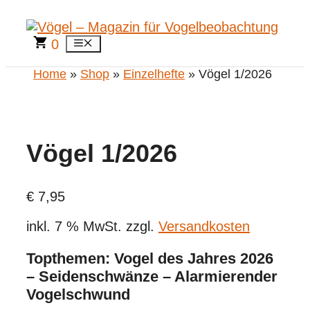
Zum
Inhalt
springen
0
Menü
Home
»
Shop
»
Einzelhefte
» Vögel 1/2026
Vögel 1/2026
€
7,95
inkl. 7 % MwSt.
zzgl.
Versandkosten
Topthemen: Vogel des Jahres 2026
– Seidenschwänze – Alarmierender
Vogelschwund