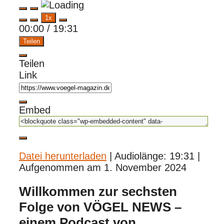
Play
Pause
1x
Episode
Episode
00:00
/
19:31
Teilen
Teilen
Link
Embed
Datei herunterladen
|
Audiolänge: 19:31
|
Aufgenommen am 1. November 2024
Willkommen zur sechsten
Folge von
VÖGEL NEWS
–
einem Podcast von