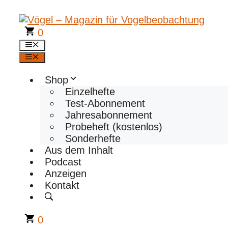
Zum
Inhalt
springen
0
Menü
Menü
Shop
Einzelhefte
Test-Abonnement
Jahresabonnement
Probeheft (kostenlos)
Sonderhefte
Aus dem Inhalt
Podcast
Anzeigen
Kontakt
0