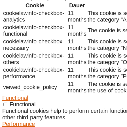
Cookie
Dauer
cookielawinfo-checkbox-
11
This cookie is 
analytics
months
the category "An
cookielawinfo-checkbox-
11
The cookie is s
functional
months
cookielawinfo-checkbox-
11
This cookie is 
necessary
months
the category "N
cookielawinfo-checkbox-
11
This cookie is 
others
months
the category "O
cookielawinfo-checkbox-
11
This cookie is 
performance
months
the category "
11
The cookie is s
viewed_cookie_policy
months
the use of cook
Functional
Functional
Functional cookies help to perform certain functio
other third-party features.
Performance