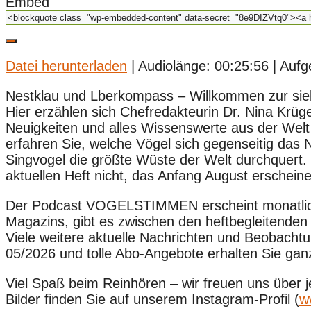
Embed
Datei herunterladen
|
Audiolänge: 00:25:56
|
Aufg
Nestklau und Lberkompass – Willkommen zur si
Hier erzählen sich Chefredakteurin Dr. Nina Krüg
Neuigkeiten und alles Wissenswerte aus der Welt
erfahren Sie, welche Vögel sich gegenseitig das N
Singvogel die größte Wüste der Welt durchquert.
aktuellen Heft nicht, das Anfang August erschein
Der Podcast VOGELSTIMMEN erscheint monatlich u
Magazins, gibt es zwischen den heftbegleitende
Viele weitere aktuelle Nachrichten und Beobacht
05/2026 und tolle Abo-Angebote erhalten Sie g
Viel Spaß beim Reinhören – wir freuen uns über
Bilder finden Sie auf unserem Instagram-Profil (
w