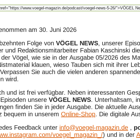
enommen am 30. Juni 2026
ebzehnten Folge von
VÖGEL NEWS
, unserer Epis
er und Redaktionsmitarbeiter Fabian Kaschinski di
 der Vögel, wie sie in der Ausgabe 05/2026 des M
istmaterial klauen, wieso Tauben sich mit ihrer Le
 Verpassen Sie auch die vielen anderen spannende
en wird.
nd ist frei verfügbar. Neben interessanten Gesp
n Episoden unsere
VÖGEL NEWS
. Unterhaltsam, i
ungen finden Sie in jeder Ausgabe. Die aktuelle A
anz bequem in unserem
Online-Shop
. Die digitale A
 jedes Feedback unter
info@voegel-magazin.de
,
p
ww.instagram.com/voegel_magazin_/
) und in der
A