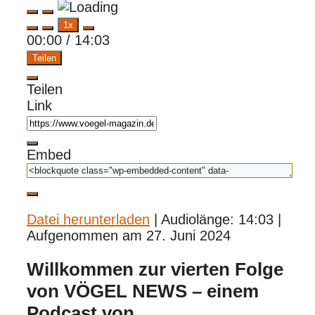
Play
Pause
1x
Episode
Episode
00:00
/
14:03
Teilen
Teilen
Link
Embed
Datei herunterladen
|
Audiolänge: 14:03
|
Aufgenommen am 27. Juni 2024
Willkommen zur vierten Folge
von VÖGEL NEWS – einem
Podcast von