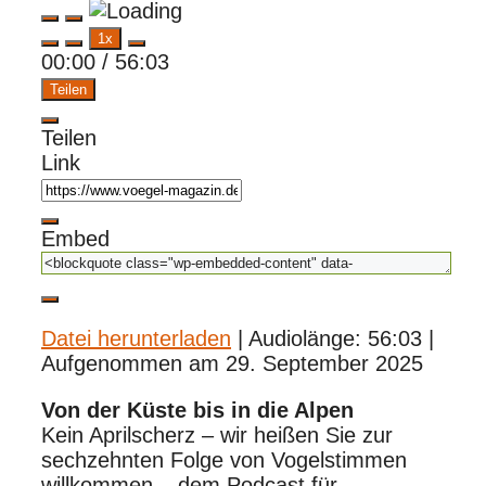
Play
Pause
1x
Episode
Episode
00:00
/
56:03
Teilen
Teilen
Link
Embed
Datei herunterladen
|
Audiolänge: 56:03
|
Aufgenommen am 29. September 2025
Von der Küste bis in die Alpen
Kein Aprilscherz – wir heißen Sie zur
sechzehnten Folge von Vogelstimmen
willkommen – dem Podcast für