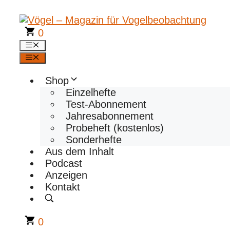
Zum
Inhalt
springen
0
Menü
Menü
Shop
Einzelhefte
Test-Abonnement
Jahresabonnement
Probeheft (kostenlos)
Sonderhefte
Aus dem Inhalt
Podcast
Anzeigen
Kontakt
0