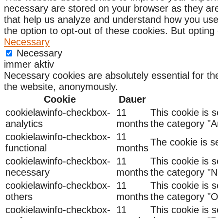
necessary are stored on your browser as they are e
that help us analyze and understand how you use 
the option to opt-out of these cookies. But optin
Necessary
Necessary
immer aktiv
Necessary cookies are absolutely essential for the
the website, anonymously.
Cookie
Dauer
cookielawinfo-checkbox-
11
This cookie is 
analytics
months
the category "An
cookielawinfo-checkbox-
11
The cookie is s
functional
months
cookielawinfo-checkbox-
11
This cookie is 
necessary
months
the category "N
cookielawinfo-checkbox-
11
This cookie is 
others
months
the category "O
cookielawinfo-checkbox-
11
This cookie is 