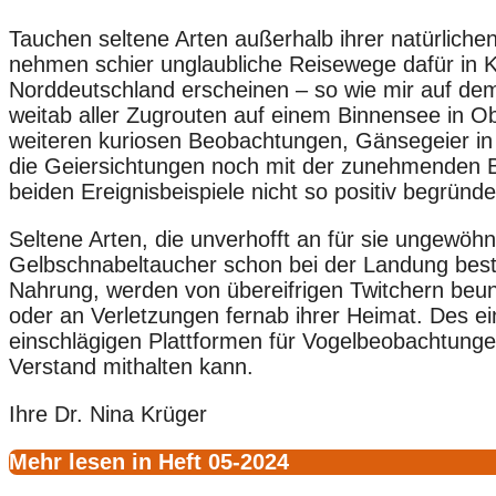
Tauchen seltene Arten außerhalb ihrer natürlich
nehmen schier unglaubliche Reisewege dafür in Kau
Norddeutschland erscheinen – so wie mir auf de
weitab aller Zugrouten auf einem Binnensee in Ob
weiteren kuriosen Beobachtungen, Gänsegeier in 
die Geiersichtungen noch mit der zunehmenden B
beiden Ereignisbeispiele nicht so positiv begründe
Seltene Arten, die unverhofft an für sie ungewö
Gelbschnabeltaucher schon bei der Landung beste
Nahrung, werden von übereifrigen Twitchern beu
oder an Verletzungen fernab ihrer Heimat. Des ei
einschlägigen Plattformen für Vogelbeobachtungen
Verstand mithalten kann.
Ihre Dr. Nina Krüger
Mehr lesen in Heft 05-2024