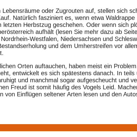
en Lebensräume oder Zugrouten auf, stellen sich s
f. Natürlich fasziniert es, wenn etwa Waldrappe p
m letzten Herbstzug geschehen. Oder wenn sich pl
erösterreich aufhält (lesen Sie mehr dazu ab Seit
Nordrhein-Westfalen, Niedersachsen und Schleswi
estandserholung und dem Umherstreifen vor allem 
t.
hnlichen Orten auftauchen, haben meist ein Proble
ht, entwickelt es sich spätestens danach. In te
nruhigt und manchmal sogar aufgescheucht und ve
nen Freud ist somit häufig des Vogels Leid. Machen
 von Einflügen seltener Arten lesen und den Autos