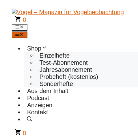
Zum
Inhalt
springen
0
Menü
Menü
Shop
Einzelhefte
Test-Abonnement
Jahresabonnement
Probeheft (kostenlos)
Sonderhefte
Aus dem Inhalt
Podcast
Anzeigen
Kontakt
0