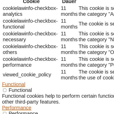
Cookie
Dauer
cookielawinfo-checkbox-
11
This cookie is 
analytics
months
the category "An
cookielawinfo-checkbox-
11
The cookie is s
functional
months
cookielawinfo-checkbox-
11
This cookie is 
necessary
months
the category "N
cookielawinfo-checkbox-
11
This cookie is 
others
months
the category "O
cookielawinfo-checkbox-
11
This cookie is 
performance
months
the category "
11
The cookie is s
viewed_cookie_policy
months
the use of cook
Functional
Functional
Functional cookies help to perform certain functio
other third-party features.
Performance
Performance