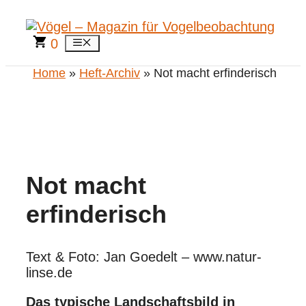
Zum
Inhalt
springen
0
Menü
Home
»
Heft-Archiv
» Not macht erfinderisch
Not macht
erfinderisch
Text & Foto: Jan Goedelt – www.natur-
linse.de
Das typische Landschaftsbild in